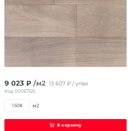
9 023 ₽
/м2
13 607 ₽ / упак
Код: 00067525
м2
В корзину